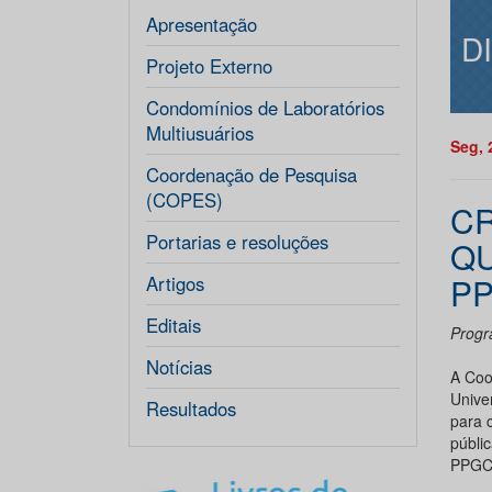
Apresentação
D
Projeto Externo
Condomínios de Laboratórios
Multiusuários
Seg, 
Coordenação de Pesquisa
(COPES)
C
Portarias e resoluções
Q
P
Artigos
Editais
Progr
Notícias
A Coo
Unive
Resultados
para 
públi
PPGC