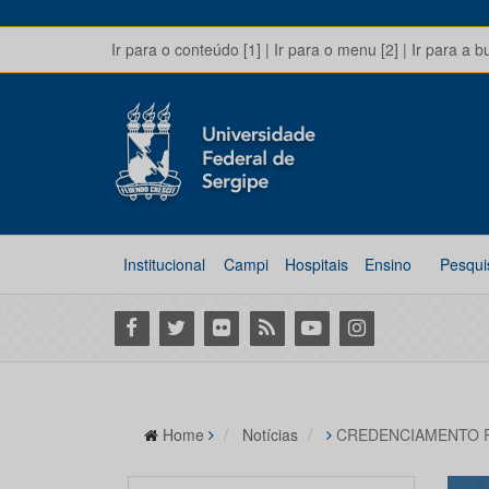
Ir para o conteúdo [1]
|
Ir para o menu [2]
|
Ir para a b
Institucional
Campi
Hospitais
Ensino
Pesqui
Facebook
Twitter
Flickr
RSS
Youtube
Instagram
Home
Notícias
CREDENCIAMENTO 