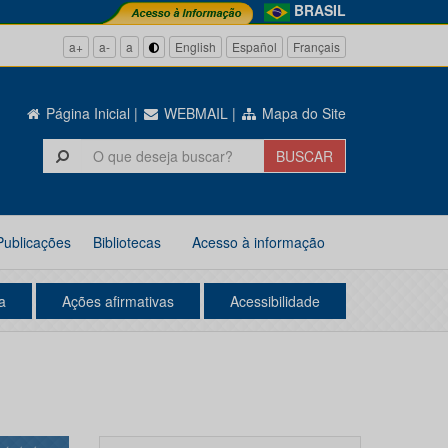
BRASIL
a+
a-
a
English
Español
Français
Página Inicial
|
WEBMAIL
|
Mapa do Site
Publicações
Bibliotecas
Acesso à informação
a
Ações afirmativas
Acessibilidade