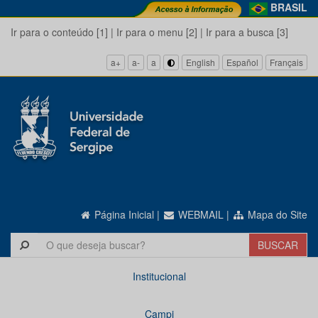
BRASIL
Ir para o conteúdo [1]
|
Ir para o menu [2]
|
Ir para a busca [3]
a+
a-
a
English
Español
Français
Página Inicial
|
WEBMAIL
|
Mapa do Site
Institucional
Campi