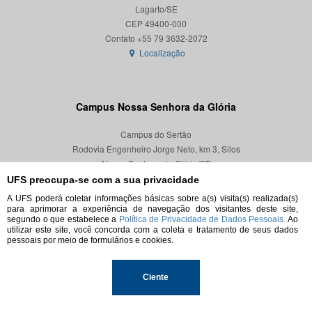
Lagarto/SE
CEP 49400-000
Localização
Campus Nossa Senhora da Glória
Campus do Sertão
Rodovia Engenheiro Jorge Neto, km 3, Silos
Nossa Senhora da Glória/SE
CEP 49680-000
UFS preocupa-se com a sua privacidade
A UFS poderá coletar informações básicas sobre a(s) visita(s) realizada(s)
Localização
para aprimorar a experiência de navegação dos visitantes deste site,
segundo o que estabelece a
Política de Privacidade de Dados Pessoais.
Ao
utilizar este site, você concorda com a coleta e tratamento de seus dados
pessoais por meio de formulários e cookies.
© 2026. Todos os direitos reservados.
Ciente
Universidade Federal de Sergipe.