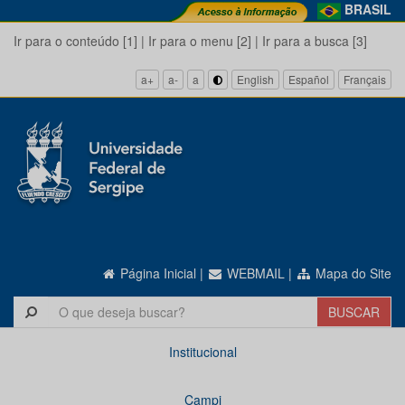
BRASIL
Ir para o conteúdo [1]
|
Ir para o menu [2]
|
Ir para a busca [3]
a+
a-
a
English
Español
Français
Página Inicial
|
WEBMAIL
|
Mapa do Site
Institucional
Campi