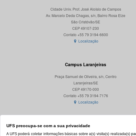
Cidade Univ. Prof. José Aloísio de Campos
Av. Marcelo Deda Chagas, s/n, Bairro Rosa Elze
São Cristóvão/SE
CEP 49107-230
Localização
Campus Laranjeiras
Praça Samuel de Oliveira, s/n, Centro
Laranjeiras/SE
CEP 49170-000
Localização
UFS preocupa-se com a sua privacidade
A UFS poderá coletar informações básicas sobre a(s) visita(s) realizada(s) 