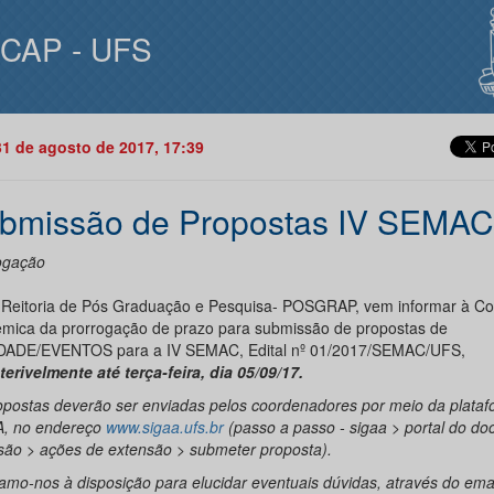
ICAP - UFS
31 de agosto de 2017, 17:39
bmissão de Propostas IV SEMAC
ogação
 Reitoria de Pós Graduação e Pesquisa- POSGRAP, vem informar à C
mica da prorrogação de prazo para submissão de propostas de
DADE/EVENTOS para a IV SEMAC, Edital nº 01/2017/SEMAC/UFS,
terivelmente
até terça-feira, dia 05/09/17.
opostas deverão ser enviadas pelos coordenadores por meio da plata
, no endereço
www.sigaa.ufs.br
(passo a passo - sigaa > portal do do
são > ações de extensão > submeter proposta).
amo-nos à disposição para elucidar eventuais dúvidas, através do emai