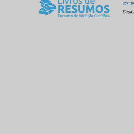
sema
Equi