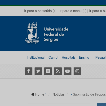
Ir para o conteúdo [1]
|
Ir para o menu [2]
|
Ir para a b
Institucional
Campi
Hospitais
Ensino
Pesqui
Facebook
Twitter
Flickr
RSS
Youtube
Instagram
Home
Notícias
Submissão de Propos