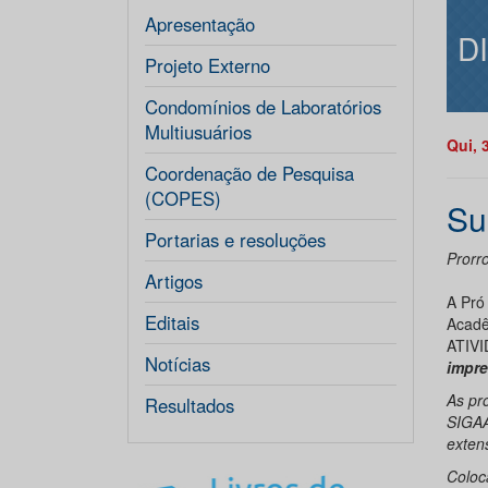
Apresentação
D
Projeto Externo
Condomínios de Laboratórios
Multiusuários
Qui, 
Coordenação de Pesquisa
(COPES)
Su
Portarias e resoluções
Prorr
Artigos
A Pró
Editais
Acadê
ATIVI
Notícias
impre
As pr
Resultados
SIGAA
exten
Coloc