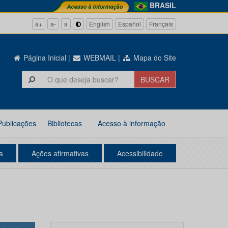
BRASIL
a+
a-
a
English
Español
Français
Página Inicial
|
WEBMAIL
|
Mapa do Site
Publicações
Bibliotecas
Acesso à informação
a
Ações afirmativas
Acessibilidade