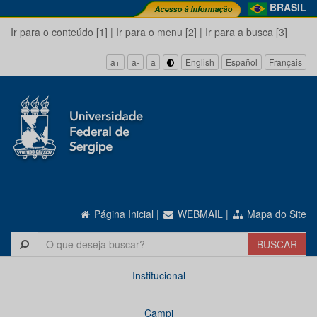
BRASIL
Ir para o conteúdo [1]
|
Ir para o menu [2]
|
Ir para a busca [3]
a+
a-
a
English
Español
Français
Página Inicial
|
WEBMAIL
|
Mapa do Site
Institucional
Campi