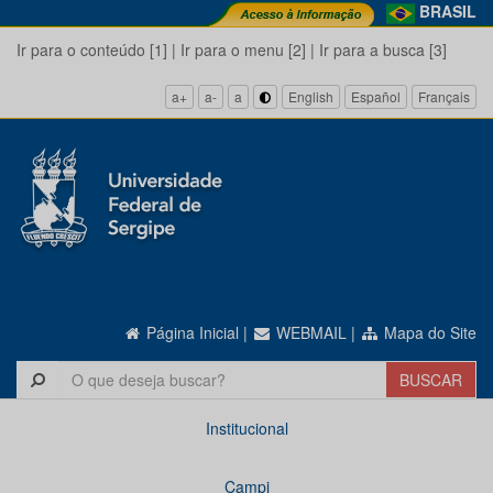
BRASIL
Ir para o conteúdo [1]
|
Ir para o menu [2]
|
Ir para a busca [3]
a+
a-
a
English
Español
Français
Página Inicial
|
WEBMAIL
|
Mapa do Site
Institucional
Campi