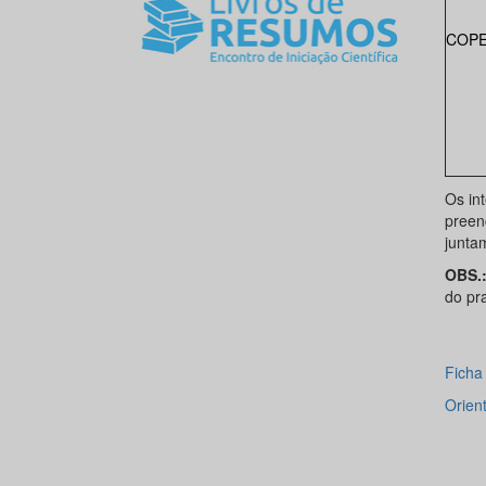
COP
Os in
preen
juntam
OBS.
do pr
Ficha
Orien