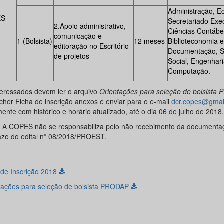
Administração, E
ES
Secretariado Exec
2.Apoio administrativo,
Ciências Contábe
comunicação e
1 (Bolsista)
12 meses
Biblioteconomia e
editoração no Escritório
Documentação, S
de projetos
Social, Engenhari
Computação.
teressados devem ler o arquivo
Orientações para seleção de bolsista
cher
Ficha de inscrição
anexos e enviar para o e-mail
dcr.copes@gmai
ente com histórico e horário atualizado, até o dia 06 de julho de 2018.
:
A COPES não se responsabiliza pelo não recebimento da documenta
azo do edital nº 08/2018/PROEST.
 de Inscrição 2018
tações para seleção de bolsista PRODAP