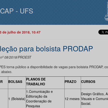
ICAP - UFS
03 de julho de 2018, 10:47
leção para bolsista PRODAP
l nº 08/2018/PROEST
ES torna público a disponibilidade de vagas para bolsista PRODAP, c
 abaixo.
PLANOS DE
OR
BOLSAS
PRAZO
CURSOS
TRABALHO
1.Comunicação e
Design Gráfico, A
Editoração da
1 (Bolsista)
12 meses
Visuais e Comun
Coordenação de
Social.
Pesquisa