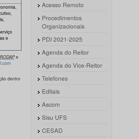
Acesso Remoto
conomia,
utivo,
Procedimentos
is,
Organizacionais
erviço
as e
PDI 2021-2025
Agenda do Reitor
 PRODAP
e
l.com
Agenda do Vice-Reitor
Telefones
ção dentro
Editais
Ascom
Sisu UFS
CESAD