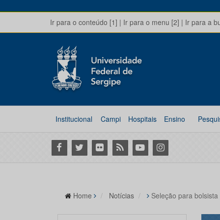
Ir para o conteúdo [1]
|
Ir para o menu [2]
|
Ir para a b
Institucional
Campi
Hospitais
Ensino
Pesqui
Facebook
Twitter
Flickr
RSS
Youtube
Instagram
Home
Notícias
Seleção para bolsis