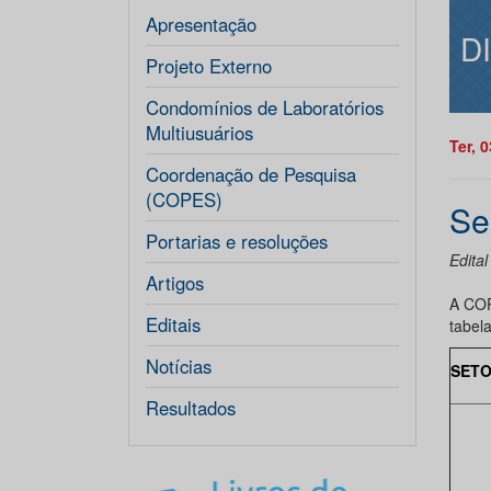
Apresentação
D
Projeto Externo
Condomínios de Laboratórios
Multiusuários
Ter, 
Coordenação de Pesquisa
(COPES)
Se
Portarias e resoluções
Edita
Artigos
A COP
Editais
tabela
Notícias
SET
Resultados