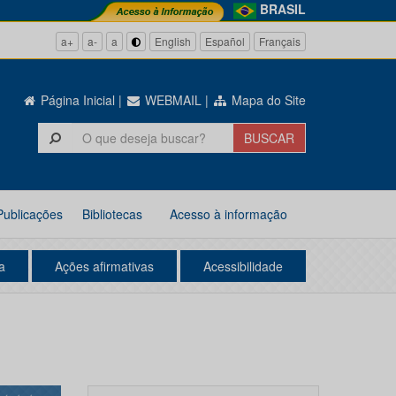
BRASIL
a+
a-
a
English
Español
Français
Página Inicial
|
WEBMAIL
|
Mapa do Site
Publicações
Bibliotecas
Acesso à informação
a
Ações afirmativas
Acessibilidade