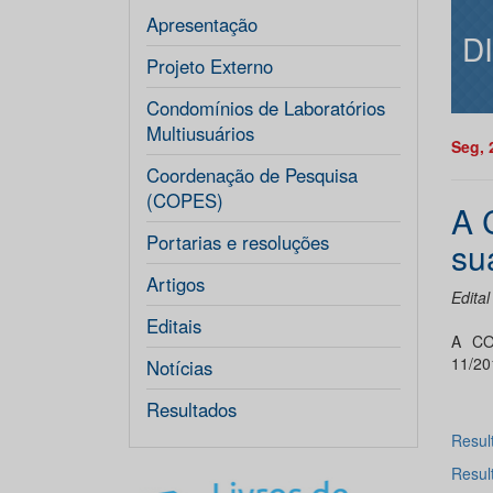
Apresentação
D
Projeto Externo
Condomínios de Laboratórios
Multiusuários
Seg, 
Coordenação de Pesquisa
(COPES)
A 
Portarias e resoluções
su
Artigos
Edita
Editais
A CO
11/2
Notícias
Resultados
Resul
Resul