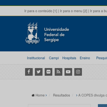
Ir para o conteúdo [1]
|
Ir para o menu [2]
|
Ir para a b
Institucional
Campi
Hospitais
Ensino
Pesqui
Facebook
Twitter
Flickr
RSS
Youtube
Instagram
Home
Resultados
A COPES divulga o