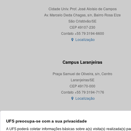
Cidade Univ. Prof. José Aloísio de Campos
Av. Marcelo Deda Chagas, s/n, Bairro Rosa Elze
São Cristóvão/SE
CEP 49107-230
Localização
Campus Laranjeiras
Praça Samuel de Oliveira, s/n, Centro
Laranjeiras/SE
CEP 49170-000
Localização
UFS preocupa-se com a sua privacidade
A UFS poderá coletar informações básicas sobre a(s) visita(s) realizada(s) 