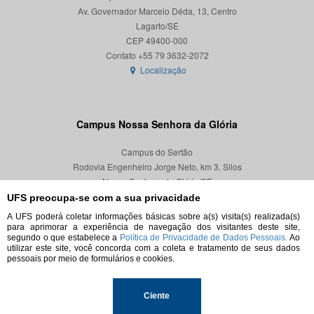
Av. Governador Marcelo Déda, 13, Centro
Lagarto/SE
CEP 49400-000
Localização
Campus Nossa Senhora da Glória
Campus do Sertão
Rodovia Engenheiro Jorge Neto, km 3, Silos
Nossa Senhora da Glória/SE
CEP 49680-000
UFS preocupa-se com a sua privacidade
A UFS poderá coletar informações básicas sobre a(s) visita(s) realizada(s)
Localização
para aprimorar a experiência de navegação dos visitantes deste site,
segundo o que estabelece a
Política de Privacidade de Dados Pessoais.
Ao
utilizar este site, você concorda com a coleta e tratamento de seus dados
pessoais por meio de formulários e cookies.
© 2026. Todos os direitos reservados.
Ciente
Universidade Federal de Sergipe.