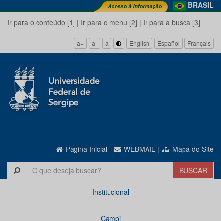
BRASIL
Ir para o conteúdo [1]
|
Ir para o menu [2]
|
Ir para a busca [3]
a+
a-
a
English
Español
Français
Página Inicial
|
WEBMAIL
|
Mapa do Site
Institucional
Campi