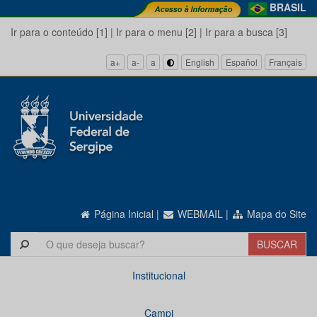
BRASIL
Ir para o conteúdo [1]
|
Ir para o menu [2]
|
Ir para a busca [3]
a+
a-
a
English
Español
Français
Página Inicial
|
WEBMAIL
|
Mapa do Site
Institucional
Campi