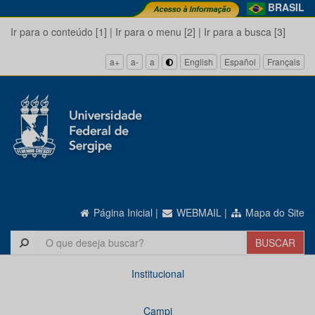
BRASIL
Ir para o conteúdo [1]
|
Ir para o menu [2]
|
Ir para a busca [3]
a+
a-
a
English
Español
Français
Página Inicial
|
WEBMAIL
|
Mapa do Site
Institucional
Campi