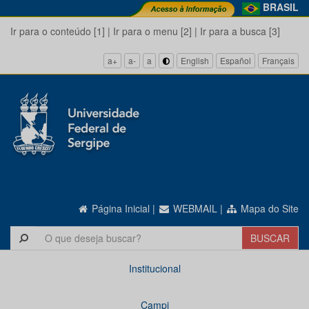
BRASIL
Ir para o conteúdo [1]
|
Ir para o menu [2]
|
Ir para a busca [3]
a+
a-
a
English
Español
Français
Página Inicial
|
WEBMAIL
|
Mapa do Site
Institucional
Campi