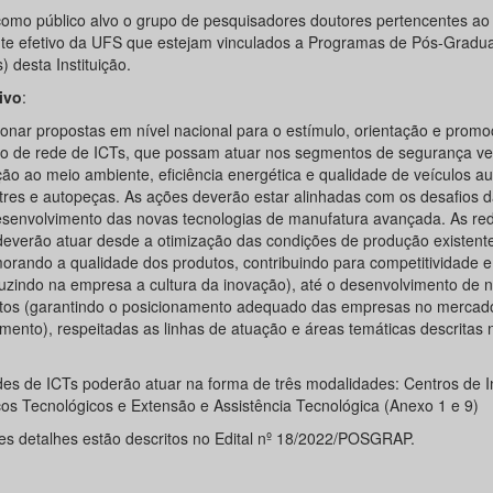
omo público alvo o grupo de pesquisadores doutores pertencentes ao
te efetivo da UFS que estejam vinculados a Programas de Pós-Gradu
 desta Instituição.
ivo
:
ionar propostas em nível nacional para o estímulo, orientação e prom
ão de rede de ICTs, que possam atuar nos segmentos de segurança vei
ção ao meio ambiente, eficiência energética e qualidade de veículos a
stres e autopeças. As ações deverão estar alinhadas com os desafios da
esenvolvimento das novas tecnologias de manufatura avançada. As re
deverão atuar desde a otimização das condições de produção existent
morando a qualidade dos produtos, contribuindo para competitividade e
duzindo na empresa a cultura da inovação), até o desenvolvimento de 
tos (garantindo o posicionamento adequado das empresas no mercado
imento), respeitadas as linhas de atuação e áreas temáticas descritas
des de ICTs poderão atuar na forma de três modalidades: Centros de 
ços Tecnológicos e Extensão e Assistência Tecnológica (Anexo 1 e 9)
es detalhes estão descritos no Edital nº 18/2022/POSGRAP.