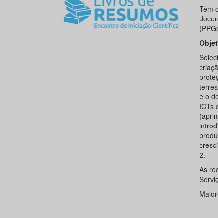
Tem c
docen
(PPGs)
Objet
Selec
criaç
prote
terre
e o d
ICTs 
(apri
intro
produ
cresc
2.
As re
Servi
Maior