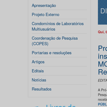
Apresentação
D
Projeto Externo
Condomínios de Laboratórios
Multiusuários
Qui, 
Coordenação de Pesquisa
(COPES)
Pr
Portarias e resoluções
in
MC
Artigos
Re
Editais
Notícias
EDITA
Resultados
A Pró
Pesqu
receb
PÚBL