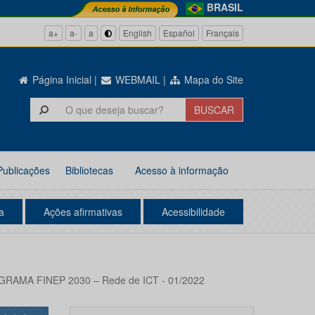
BRASIL
a+
a-
a
English
Español
Français
Página Inicial
|
WEBMAIL
|
Mapa do Site
Publicações
Bibliotecas
Acesso à informação
a
Ações afirmativas
Acessibilidade
OGRAMA FINEP 2030 – Rede de ICT - 01/2022