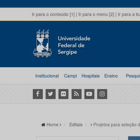
Ir para o conteúdo [1]
|
Ir para o menu [2]
|
Ir para a b
Institucional
Campi
Hospitais
Ensino
Pesqui
Facebook
Twitter
Flickr
RSS
Youtube
Instagram
Home
Editais
Projetos para seleçã