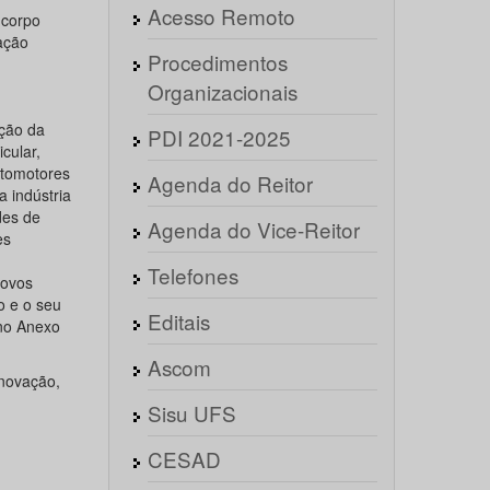
Acesso Remoto
 corpo
ação
Procedimentos
Organizacionais
oção da
PDI 2021-2025
cular,
utomotores
Agenda do Reitor
 indústria
des de
Agenda do Vice-Reitor
es
Telefones
novos
 e o seu
Editais
 no Anexo
Ascom
Inovação,
Sisu UFS
CESAD