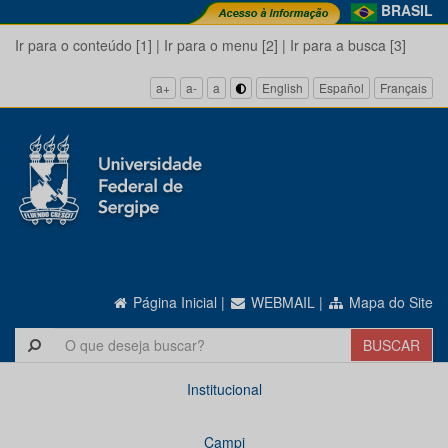
BRASIL
Ir para o conteúdo [1]
|
Ir para o menu [2]
|
Ir para a busca [3]
a+
a-
a
English
Español
Français
Página Inicial
|
WEBMAIL
|
Mapa do Site
Institucional
Campi