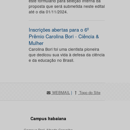
este formulário para seleção interna da
proposta que será submetida neste edital
até o dia 01/11/2024.
Inscrições abertas para o 6º
Prêmio Carolina Bori - Ciência &
Mulher
Carolina Bori foi uma cientista pioneira
que dedicou sua vida à defesa da ciência
e da educação no Brasil.
WEBMAIL
|
Topo do Site
Campus Itabaiana
Campus Prof. Alberto Carvalho