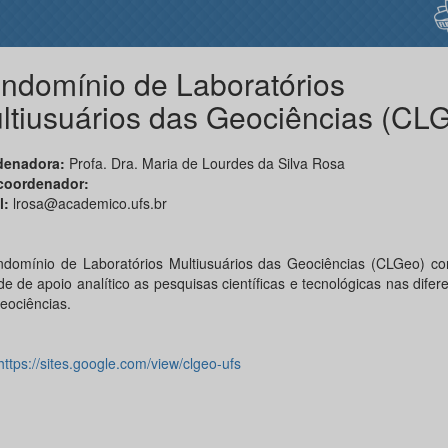
ndomínio de Laboratórios
ltiusuários das Geociências (CL
denadora:
Profa. Dra. Maria de Lourdes da Silva Rosa
-coordenador:
l:
lrosa@academico.ufs.br
domínio de Laboratórios Multiusuários das Geociências (CLGeo) con
e de apoio analítico as pesquisas científicas e tecnológicas nas difer
eociências.
https://sites.google.com/view/clgeo-ufs