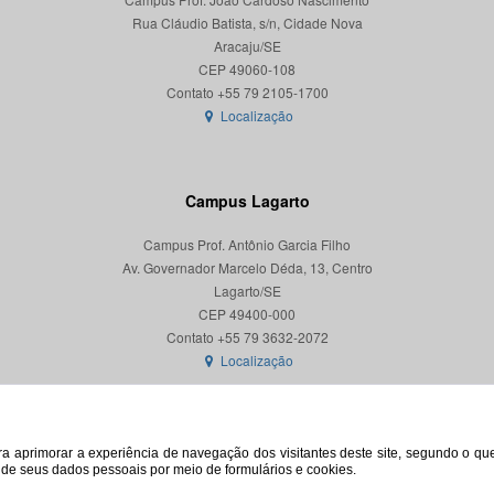
Rua Cláudio Batista, s/n, Cidade Nova
Aracaju/SE
CEP 49060-108
Localização
Campus Lagarto
Campus Prof. Antônio Garcia Filho
Av. Governador Marcelo Déda, 13, Centro
Lagarto/SE
CEP 49400-000
Localização
para aprimorar a experiência de navegação dos visitantes deste site, segundo o q
o de seus dados pessoais por meio de formulários e cookies.
© 2026. Todos os direitos reservados. Universidade Federal de Sergipe