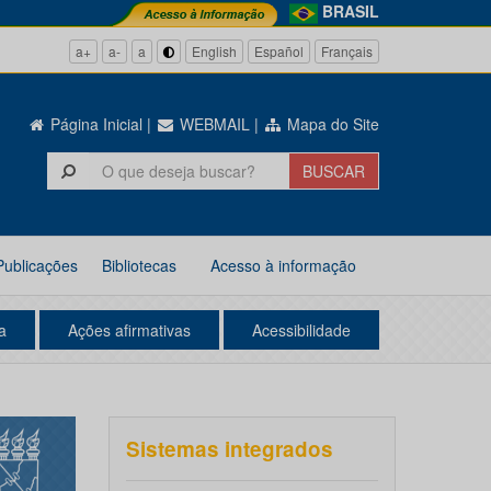
BRASIL
a+
a-
a
English
Español
Français
Página Inicial
|
WEBMAIL
|
Mapa do Site
Publicações
Bibliotecas
Acesso à informação
a
Ações afirmativas
Acessibilidade
Sistemas integrados