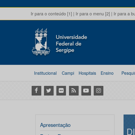
Ir para o conteúdo [1]
|
Ir para o menu [2]
|
Ir para a b
Institucional
Campi
Hospitais
Ensino
Pesqui
Facebook
Twitter
Flickr
RSS
Youtube
Instagram
Apresentação
D