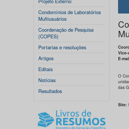
Projeto Externo
Condomínios de Laboratórios
Multiusuários
Co
Coordenação de Pesquisa
Mu
(COPES)
Portarias e resoluções
Coor
Vice
Artigos
E-mai
Editais
O Con
Notícias
unidad
das G
Resultados
Site: