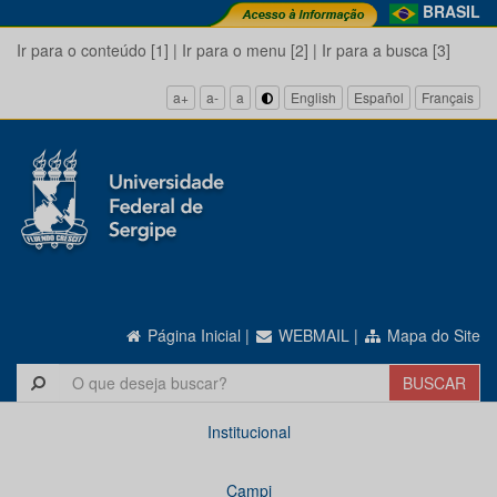
BRASIL
Ir para o conteúdo [1]
|
Ir para o menu [2]
|
Ir para a busca [3]
a+
a-
a
English
Español
Français
Página Inicial
|
WEBMAIL
|
Mapa do Site
Institucional
Campi