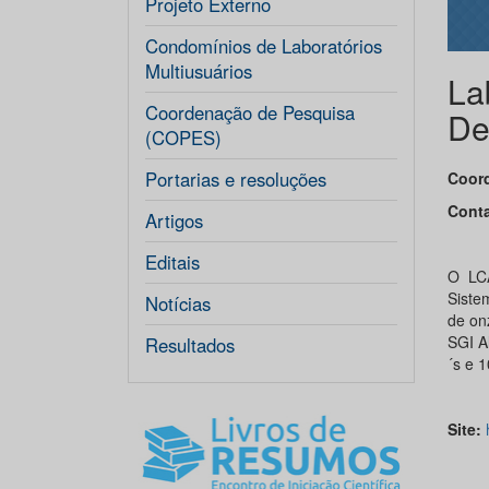
Projeto Externo
Condomínios de Laboratórios
Multiusuários
La
Coordenação de Pesquisa
De
(COPES)
Portarias e resoluções
Coor
Conta
Artigos
Editais
O LCA
Siste
Notícias
de on
SGI A
Resultados
´s e 
Site: