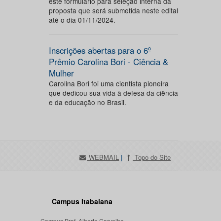
este formulário para seleção interna da
proposta que será submetida neste edital
até o dia 01/11/2024.
Inscrições abertas para o 6º
Prêmio Carolina Bori - Ciência &
Mulher
Carolina Bori foi uma cientista pioneira
que dedicou sua vida à defesa da ciência
e da educação no Brasil.
WEBMAIL
|
Topo do Site
Campus Itabaiana
Campus Prof. Alberto Carvalho