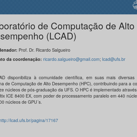
boratório de Computação de Alto
sempenho (LCAD)
denador:
Prof. Dr. Ricardo Salgueiro
to da coordenação:
ricardo.salgueiro@gmail.com
;
lcad@ufs.br
D disponibiliza à comunidade científica, em suas mais diversas
ma de Computação de Alto Desempenho (HPC), contribuindo para a co
ze núcleos de pós-graduação da UFS. O HPC é implementado através 
ltix ICE 8400 EX, com poder de processamento paralelo em 440 núcl
100 núcleos de GPU´s.
http://lcad.ufs.br/pagina/17167