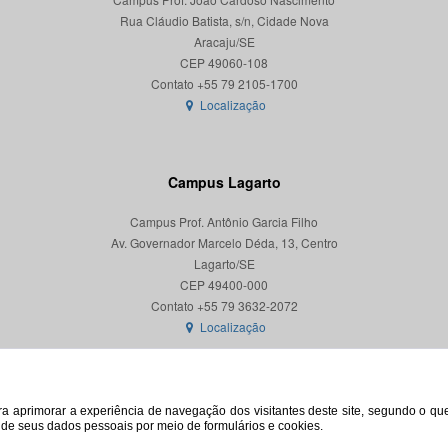
Rua Cláudio Batista, s/n, Cidade Nova
Aracaju/SE
CEP 49060-108
Localização
Campus Lagarto
Campus Prof. Antônio Garcia Filho
Av. Governador Marcelo Déda, 13, Centro
Lagarto/SE
CEP 49400-000
Localização
para aprimorar a experiência de navegação dos visitantes deste site, segundo o q
o de seus dados pessoais por meio de formulários e cookies.
© 2026. Todos os direitos reservados. Universidade Federal de Sergipe