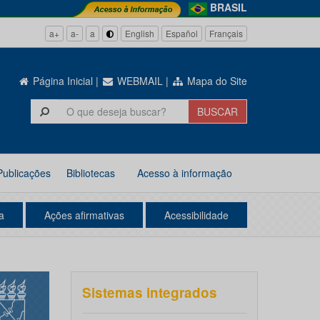
BRASIL
a+
a-
a
English
Español
Français
Página Inicial
|
WEBMAIL
|
Mapa do Site
Publicações
Bibliotecas
Acesso à informação
a
Ações afirmativas
Acessibilidade
Sistemas integrados