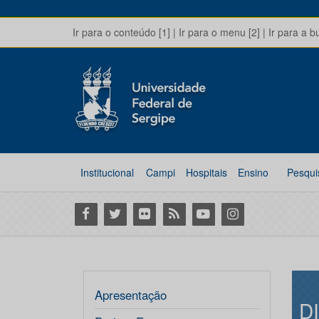
Ir para o conteúdo [1]
|
Ir para o menu [2]
|
Ir para a b
Institucional
Campi
Hospitais
Ensino
Pesqui
Facebook
Twitter
Flickr
RSS
Youtube
Instagram
Apresentação
D