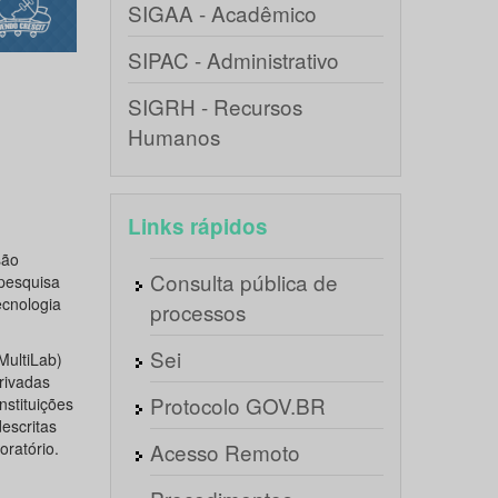
SIGAA - Acadêmico
SIPAC - Administrativo
SIGRH - Recursos
Humanos
Links rápidos
são
Consulta pública de
 pesquisa
ecnologia
processos
Sei
MultiLab)
rivadas
Protocolo GOV.BR
stituições
escritas
ratório.
Acesso Remoto