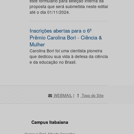
este formulário para seleção interna da
proposta que será submetida neste edital
até o dia 01/11/2024.
Inscrições abertas para o 6º
Prêmio Carolina Bori - Ciência &
Mulher
Carolina Bori foi uma cientista pioneira
que dedicou sua vida à defesa da ciência
e da educação no Brasil.
WEBMAIL
|
Topo do Site
Campus Itabaiana
Campus Prof. Alberto Carvalho