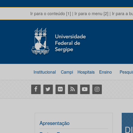
Ir para o conteúdo [1]
|
Ir para o menu [2]
|
Ir para a b
Institucional
Campi
Hospitais
Ensino
Pesqui
Facebook
Twitter
Flickr
RSS
Youtube
Instagram
Apresentação
D