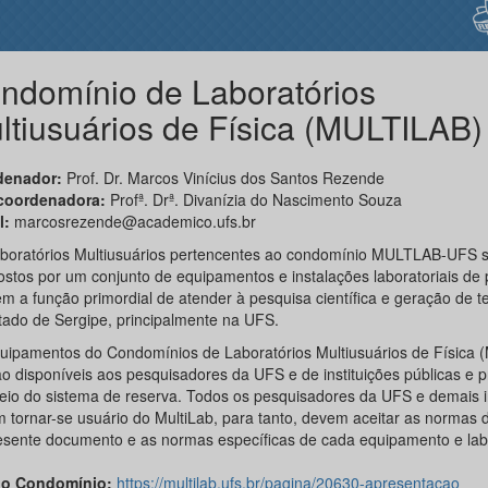
ndomínio de Laboratórios
ltiusuários de Física (MULTILAB)
denador:
Prof. Dr. Marcos Vinícius dos Santos Rezende
coordenadora:
Profª. Drª. Divanízia do Nascimento Souza
l:
marcosrezende@academico.ufs.br
boratórios Multiusuários pertencentes ao condomínio MULTLAB-UFS 
stos por um conjunto de equipamentos e instalações laboratoriais de
êm a função primordial de atender à pesquisa científica e geração de t
tado de Sergipe, principalmente na UFS.
uipamentos do Condomínios de Laboratórios Multiusuários de Física (
ão disponíveis aos pesquisadores da UFS e de instituições públicas e p
eio do sistema de reserva. Todos os pesquisadores da UFS e demais in
 tornar-se usuário do MultiLab, para tanto, devem aceitar as normas d
esente documento e as normas específicas de cada equipamento e labo
do Condomínio:
https://multilab.ufs.br/pagina/20630-apresentacao