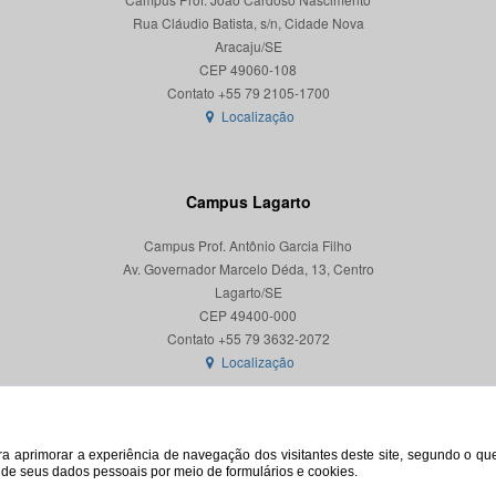
Rua Cláudio Batista, s/n, Cidade Nova
Aracaju/SE
CEP 49060-108
Localização
Campus Lagarto
Campus Prof. Antônio Garcia Filho
Av. Governador Marcelo Déda, 13, Centro
Lagarto/SE
CEP 49400-000
Localização
para aprimorar a experiência de navegação dos visitantes deste site, segundo o q
o de seus dados pessoais por meio de formulários e cookies.
© 2026. Todos os direitos reservados. Universidade Federal de Sergipe