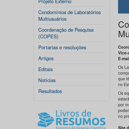
Projeto Externo
Condomínios de Laboratórios
Multiusuários
Co
Coordenação de Pesquisa
Mu
(COPES)
Portarias e resoluções
Coor
Vice-
Artigos
E-mai
Os La
Editais
compo
que t
Notícias
no Es
Resultados
Os eq
estar
por m
podem
no pr
Site 