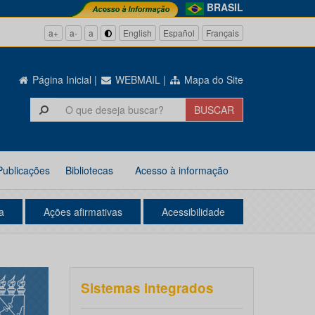
BRASIL
a+
a-
a
English
Español
Français
Página Inicial
|
WEBMAIL
|
Mapa do Site
Publicações
Bibliotecas
Acesso à informação
a
Ações afirmativas
Acessibilidade
Sistemas integrados