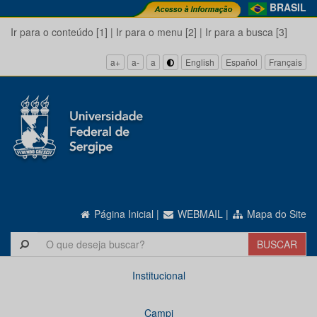
BRASIL
Ir para o conteúdo [1]
|
Ir para o menu [2]
|
Ir para a busca [3]
a+
a-
a
English
Español
Français
Página Inicial
|
WEBMAIL
|
Mapa do Site
Institucional
Campi