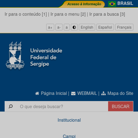
BRASIL
Ir para o conteúdo [1]
|
Ir para o menu [2]
|
Ir para a busca [3]
a+
a-
a
English
Español
Français
Página Inicial
|
WEBMAIL
|
Mapa do Site
Institucional
Campi